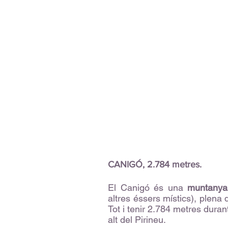
CANIGÓ, 2.784 metres.
El Canigó és una
muntanya
altres éssers místics), plena 
Tot i tenir 2.784 metres dura
alt del Pirineu.