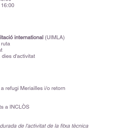
/ 16:00
itació international
(UIMLA)
 ruta
at
ies d'activitat
refugi Meriailles i/o retorn
cats a INCLÒS
 durada de l'activitat de la fitxa tècnica