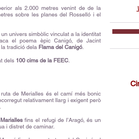
erior als 2.000 metres venint de de la
etres sobre les planes del Rosselló i el
 un univers simbòlic vinculat a la identitat
taca el poema èpic Canigó, de Jacint
la tradició dela
Flama del Canigó
.
at dels
100 cims de la FEEC
.
Ci
ruta de Merialles és el camí més bonic
ecorregut relativament llarg i exigent però
.
 Marialles
fins el refugi de l’Aragó, és un
 i distret de caminar.