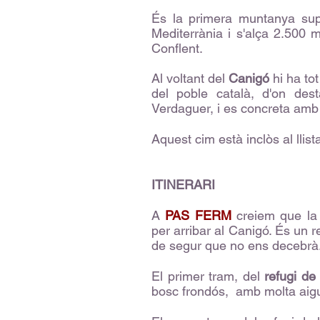
És la primera muntanya sup
Mediterrània i s'alça 2.500 m
Conflent.
Al voltant del
Canigó
hi ha tot
del poble català, d'on des
Verdaguer, i es concreta amb 
Aquest cim està inclòs al llist
ITINERARI
A
PAS FERM
creiem que la 
per arribar al Canigó. És un r
de segur que no ens decebrà
El primer tram, del
refugi de
bosc frondós, amb molta aigua