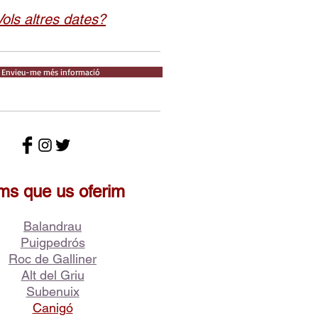
Vols altres dates?
Envieu-me més informació
ms que us oferim
Balandrau
Puigpedrós
Roc de Galliner
A
lt del Griu
Subenuix
Canigó