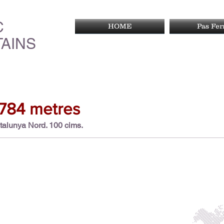
C
HOME
Pas Fe
AINS
784 metres
talunya Nord. 100 cims.