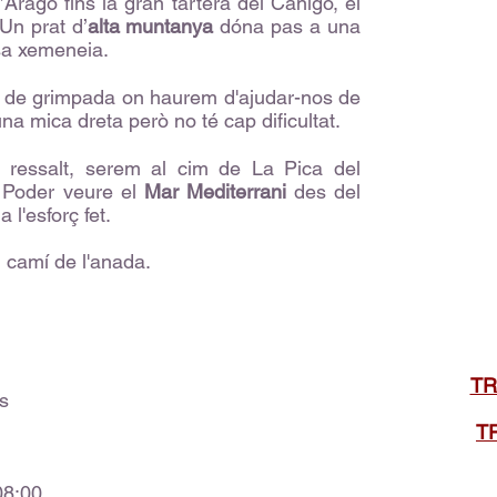
’Aragó fins la gran tartera del Canigó, el
Un prat d’
alta muntanya
dóna pas a una
osa xemeneia.
 de grimpada on haurem d'ajudar-nos de
na mica dreta però no té cap dificultat.
 ressalt, serem al cim de La Pica del
 Poder veure el
Mar Mediterrani
des del
l'esforç fet.
l camí de l'anada.
TR
es
T
08:00