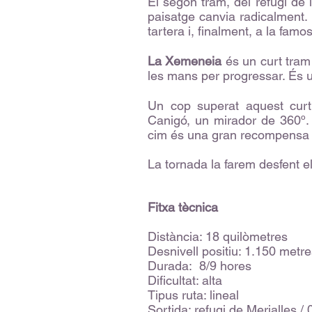
El segon tram, del refugi de l
paisatge canvia radicalment. 
tartera i, finalment, a la fam
La Xemeneia
és un curt tram
les mans per progressar. És u
Un cop superat aquest curt
Canigó, un mirador de 360º.
cim és una gran recompensa a 
La tornada la farem desfent e
Fitxa tècnica
Distància: 18 quilòmetres
Desnivell positiu: 1.150 metr
Durada: 8/9 hores
Dificultat: alta
Tipus ruta: lineal
Sortida: refugi de Merialles / 