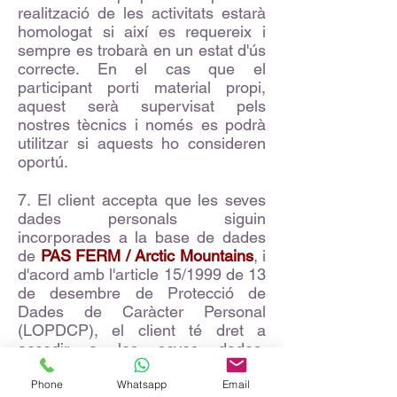
realització de les activitats estarà
homologat si així es requereix i
sempre es trobarà en un estat d'ús
correcte. En el cas que el
participant porti material propi,
aquest serà supervisat pels
nostres tècnics i només es podrà
utilitzar si aquests ho consideren
oportú.
7. El client accepta que les seves
dades personals siguin
incorporades a la base de dades
de
PAS FERM / Arctic Mountains
, i
d'acord amb l'article 15/1999 de 13
de desembre de Protecció de
Dades de Caràcter Personal
(LOPDCP), el client té dret a
accedir a les seves dades,
modificar-les o cancel·lar-les en
qualsevol moment, enviant un
Phone
Whatsapp
Email