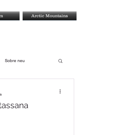
rm
Arctic Mountains
Sobre neu
ra
ltassana