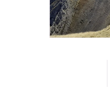
Manresa - Barcelona
pasferm@pasferm.cat
0034 744480378