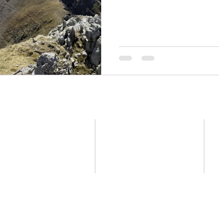
Condicions generals
Avís legal
©2017 by Pas Ferm