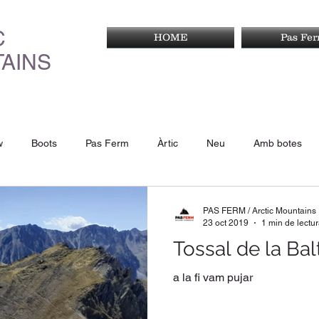
C
HOME
Pas Fe
AINS
w
Boots
Pas Ferm
Àrtic
Neu
Amb botes
0 cims
excursió
bages
PAS FERM / Arctic Mountains
23 oct 2019
1 min de lectu
Tossal de la Ba
a la fi vam pujar