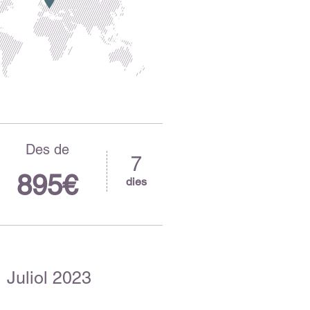
Des de
7
895€
dies
Juliol
2023