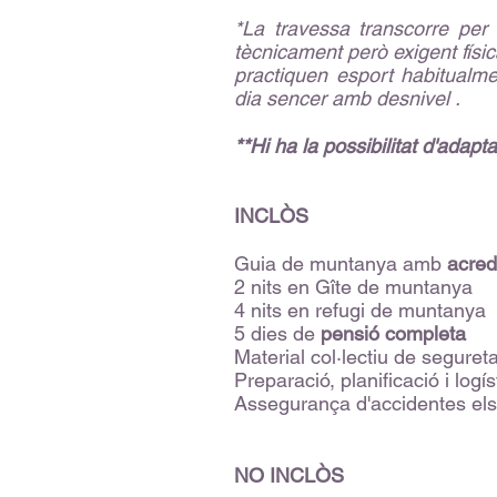
*La travessa transcorre per
tècnicament però exigent fís
practiquen esport habitualm
dia sencer amb desnivel .
**Hi ha la possibilitat d'adapt
INCLÒS
Guia de muntanya amb
acred
2 nits en Gîte de muntanya
4 nits en refugi de muntanya
5 dies de
pensió completa
Material col·lectiu de segureta
Preparació, planificació i logí
Assegurança d'accidentes els d
NO INCLÒS