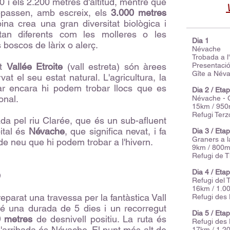
00 i els 2.200 metres d'altitud, mentre que
epassen, amb escreix, els
3.000 metres
lpina crea una gran diversitat biològica i
an diferents com les molleres o les
Dia 1
s boscos de làrix o alerç.
Névache
Trobada a l'
nt
Vallée Etroite
(vall estreta) són àrees
Presentació
Gîte a Név
t el seu estat natural. L'agricultura, la
tiar encara hi podem trobar llocs que es
Dia 2 / Eta
onal.
Névache - G
15km / 95
Refugi Terzo
da pel riu Clarée, que és un sub-afluent
ital és
Névache
, que significa nevat, i fa
Dia 3 / Eta
Graners a l
 de neu que hi podem trobar a l'hivern.
9km / 800m
Refugi de T
Dia 4 / Eta
e
Refugi del 
16km / 1.0
parat una travessa per la fantàstica Vall
Refugi des 
té una durada de 5 dies i un recorregut
Dia 5 / Eta
0 metres
de desnivell positiu. La ruta és
Refugi des 
i d'arribada és Névache. El punt més alt de
17km / 1.2