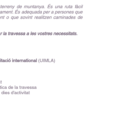
 terreny de muntanya. És una ruta fàcil
icament. És adequada per a persones que
ent o que sovint realitzen caminades de
ar la travessa a les vostres necessitats.
itació international
(UIMLA)
t
stica de la travessa
ies d'activitat