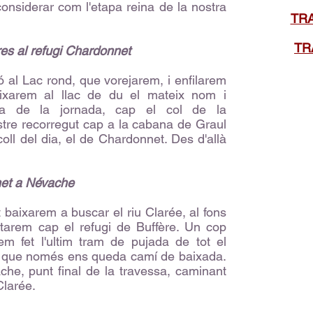
onsiderar com l'etapa reina de la nostra
TR
TR
res al refugi Chardonnet
ió al Lac rond, que vorejarem, i enfilarem
ixarem al llac de du el mateix nom i
da de la jornada, cap el col de la
tre recorregut cap a la cabana de Graul
coll del dia, el de Chardonnet. Des d'allà
net a Névache
baixarem a buscar el riu Clarée, al fons
tarem cap el refugi de Buffère. Un cop
em fet l'ultim tram de pujada de tot el
ir que només ens queda camí de baixada.
che, punt final de la travessa, caminant
Clarée.