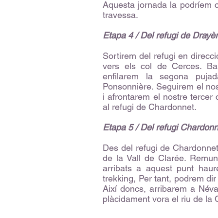
Aquesta jornada la podríem c
travessa.
Etapa 4 / Del refugi de Drayè
Sortirem del refugi en direcc
vers els col de Cerces. Ba
enfilarem la segona puja
Ponsonnière. Seguirem el nos
i afrontarem el nostre tercer 
al refugi de Chardonnet.
Etapa 5 / Del refugi Chardon
Des del refugi de Chardonnet 
de la Vall de Clarée. Remun
arribats a aquest punt haur
trekking, Per tant, podrem d
Així doncs, arribarem a Néva
plàcidament vora el riu de la 