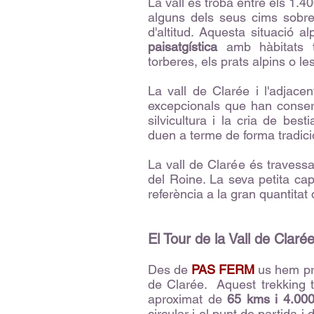
La vall es troba entre els 1.4
alguns dels seus cims sobr
d'altitud. Aquesta situació a
paisatgística
amb hàbitats t
torberes, els prats alpins o le
La vall de Clarée i l'adjace
excepcionals que han conserva
silvicultura i la cria de bes
duen a terme de forma tradici
La vall de Clarée és travessa
del Roine. La seva petita cap
referència a la gran quantitat
El Tour de la Vall de Claré
Des de
PAS FERM
us hem pre
de Clarée. Aquest trekking 
aproximat de
65 kms i 4.00
circular i el punt de partida 