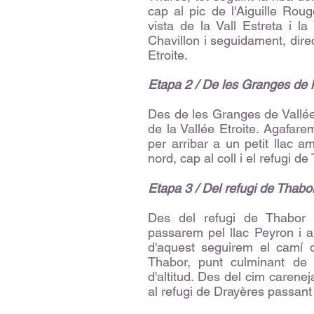
cap al pic de
l'Aiguille Rou
vista de la Vall Estreta i l
Chavillon i seguidament, dire
Etroite.
Etapa 2 / De les Granges de la
Des de les Granges de Vallée 
de la Vallée Etroite. Agafar
per arribar a un petit llac 
nord, cap al coll i el refugi de
Etapa 3 / Del refugi de Thabo
Des del refugi de Thabor t
passarem pel llac Peyron i 
d'aquest seguirem el camí d
Thabor, punt culminant de
d'altitud. Des del cim caren
al refugi de Drayères passan