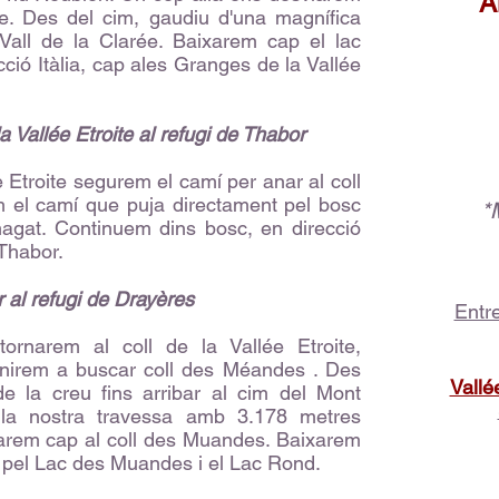
A
ge. Des del cim, gaudiu d'una magnífica
a Vall de la Clarée. Baixarem cap el lac
cció Itàlia, cap ales Granges de la Vallée
 Vallée Etroite al refugi de Thabor
Etroite segurem el camí per anar al coll
em el camí que puja directament pel bosc
*
amagat. Continuem dins bosc, en direcció
 Thabor.
r al refugi de Drayères
Entr
ornarem al coll de la Vallée Etroite,
anirem a buscar coll des Méandes . Des
Vallé
e la creu fins arribar al cim del Mont
 la nostra travessa amb 3.178 metres
ejarem cap al coll des Muandes. Baixarem
t pel Lac des Muandes i el Lac Rond.