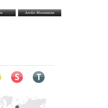
rm
Arctic Mountains
S
T