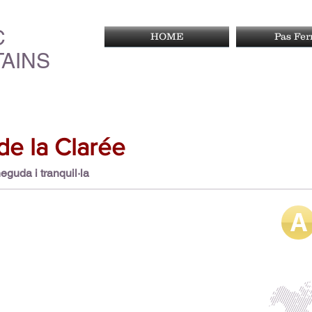
C
HOME
Pas Fe
AINS
 de la Clarée
guda i tranquil·la
A