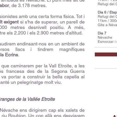
Refugi del 
abor
, de 3.178 metres.
Dia 6 / Eta
sionistes amb una certa forma física. Tot i
Refugi del
11km / 30
olt exigent
si s'ha de superar, un parell de
Gîte a Név
000 metres desnivell positiu. A més,
re els 2.200 i els 2.900 metres d'altitud.
Dia 7
Névache
Esmorzar i 
gaudirem endinsant-nos en un ambient de
rsos llacs i tindrem magnífiques
ls Ecrins
.
r que caminarem per la Vall Etroite, a les
s francesa des de la Segona Guerra
a va portar a construir la bella capella al
nté un pelegrinatge molt viu.
anges de la Vallée Etroite
 Névache ens dirigirem cap els xalets de
el riu Roubion. Un cop allà ens desviarem