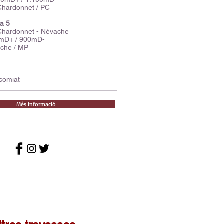
Chardonnet / PC
pa 5
 Chardonnet - Névache
0mD+ / 900mD-
ache / MP
comiat
Més informació