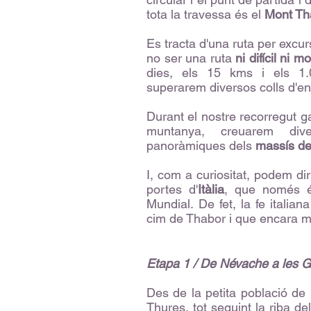
tota la travessa és el
Mont Th
Es tracta d'una ruta per excur
no ser una ruta
ni difícil ni m
dies, els 15 kms i els 1.
superarem diversos colls d'ent
Durant el nostre recorregut 
muntanya, creuarem dive
panoràmiques dels
massís de
I, com a curiositat, podem di
portes d'
Itàlia
, que només é
Mundial. De fet, la fe italian
cim de Thabor i que encara ma
Etapa 1 / De Névache a les Gr
Des de la petita població de
Thures, tot seguint la riba d