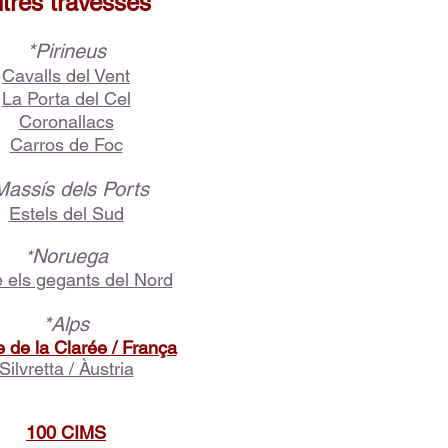
ltres travesses
*Pirineus
Cavalls del Vent
La Porta del Cel
Coronallacs
Carros de Foc
Massís dels Ports
Estels del Sud
Noruega
*
e els gegants del Nord
*Alps
e de la Clarée / França
Silvretta / Àustria
100 CIMS