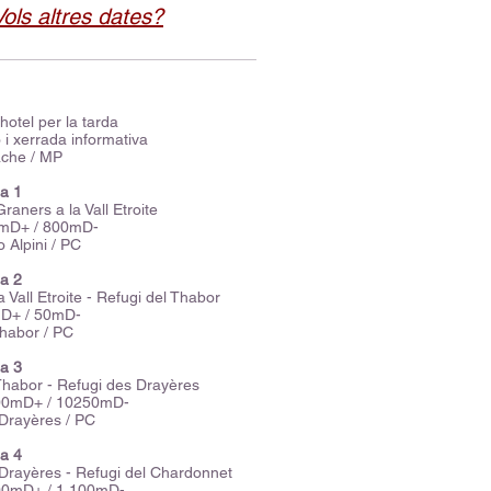
Vols altres dates?
hotel per la tarda
 i xerrada informativa
ache / MP
pa 1
raners a la Vall Etroite
0mD+ / 800mD-
 Alpini / PC
pa 2
a Vall Etroite - Refugi del Thabor
D+ / 50mD-
habor / PC
pa 3
Thabor - Refugi des Drayères
00mD+ / 10250mD-
Drayères / PC
pa 4
Drayères - Refugi del Chardonnet
00mD+ / 1.100mD-