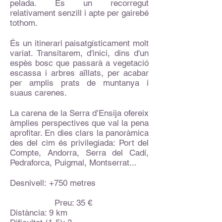
pelada. És un recorregut
relativament senzill i apte per gairebé
tothom.
És un itinerari paisatgísticament molt
variat. Transitarem, d'inici, dins d'un
espès bosc que passarà a vegetació
escassa i arbres aïllats, per acabar
per amplis prats de muntanya i
suaus carenes.
La carena de la Serra d’Ensija ofereix
àmplies perspectives que val la pena
aprofitar. En dies clars la panoràmica
des del cim és privilegiada: Port del
Compte, Andorra, Serra del Cadí,
Pedraforca, Puigmal, Montserrat...
Desnivell: +750 metres
Preu: 35 €
Distància: 9 km