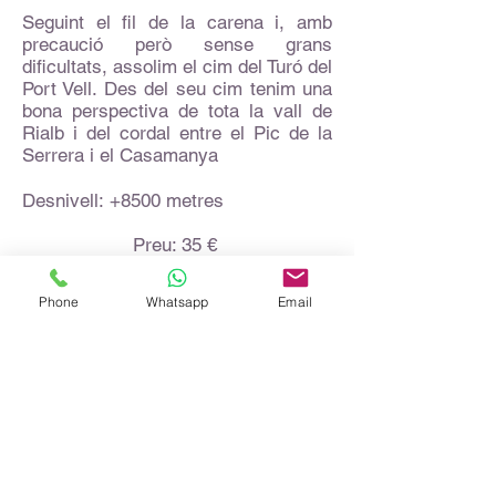
Seguint el fil de la carena i, amb
precaució però sense grans
dificultats, assolim el cim del Turó del
Port Vell. Des del seu cim tenim una
bona perspectiva de tota la vall de
Rialb i del cordal entre el Pic de la
Serrera i el Casamanya
Desnivell: +8500 metres
Preu: 35 €
Distància: 9,5 km
Dificultat (1-5): 4
Phone
Whatsapp
Email
Més informació
Març. Dissabte dia 28.
Pic de Quartiules, 2.226 metres.
Més informació
Pallars Sobirà.
Magnífic i tranquil recorregut amb