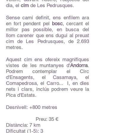
dia, el
cim
de Les Pedrusques.
Sense camí definit, ens enfilem ara
en fort pendent pel
bosc
, cercant el
millor pas possible, en busca del
llom carener que ens dugui al preuat
cim de Les Pedrusques, de 2.693
metres.
Aquest cim ens ofereix magnifiques
vistes de les muntanyes d'
Andorra
.
Podrem contemplar el Circ
d'Ensagents, el Casamaya, el
Comapedrosa, el Carro... I, en dies
nets i clars, inclús podrem veure la
Pica d'Estats.
Desnivell: +800 metres
Preu: 35 €
Distància: 7 km
Dificultat (1-5): 3