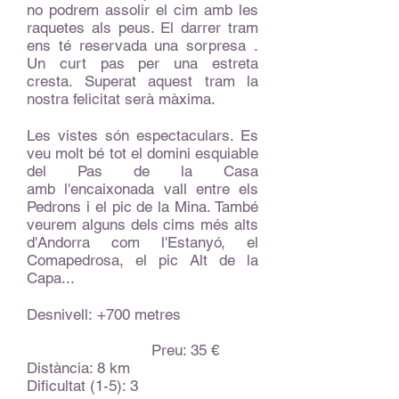
no podrem assolir el cim amb les
raquetes als peus. El darrer tram
ens té reservada una sorpresa .
Un curt pas per una estreta
cresta. Superat aquest tram la
nostra felicitat serà màxima.
Les vistes són espectaculars. Es
veu molt bé tot el domini esquiable
del Pas de la Casa
amb l'encaixonada vall entre els
Pedrons i el pic de la Mina. També
veurem alguns dels cims més alts
d'Andorra com l'Estanyó, el
Comapedrosa, el pic Alt de la
Capa...
Desnivell: +700 metres
Preu: 35 €
Distància: 8 km
Dificultat (1-5): 3