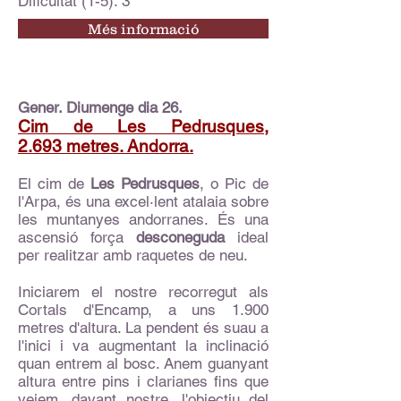
Dificultat (1-5): 3
Més informació
Gener. Diumenge dia 26.
Cim de Les Pedrusques,
2.693 metres. Andorra.
El cim de
Les Pedrusques
, o Pic de
l'Arpa, és una excel·lent atalaia sobre
les muntanyes andorranes.
És una
ascensió força
desconeguda
ideal
per realitzar amb raquetes de neu.
Iniciarem el nostre recorregut als
Cortals d'Encamp, a uns 1.900
metres d'altura. La pendent és suau a
l'inici i va augmentant la inclinació
quan entrem al bosc. Anem guanyant
altura entre pins i clarianes fins que
veiem, davant nostre, l'objectiu del