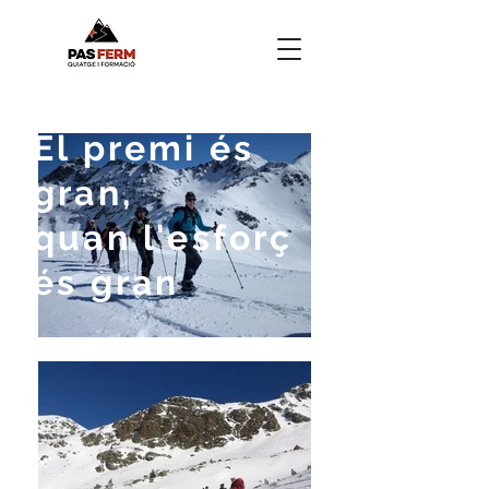
El premi és
gran,
quan l'esforç
és gran