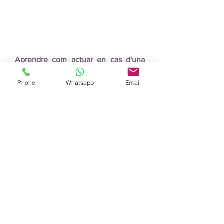
Aprendre com actuar en cas d'una
allau.
Phone
Whatsapp
Email
El DVA, la pala i la sonda tenen una
funció, i no és la d'omplir la nostra
motxilla.
Practicar amb tranquil·litat totes les
fases de la recerca, el sondatge i el
palatge.
Manresa - Barcelona
pasferm@pasferm.cat