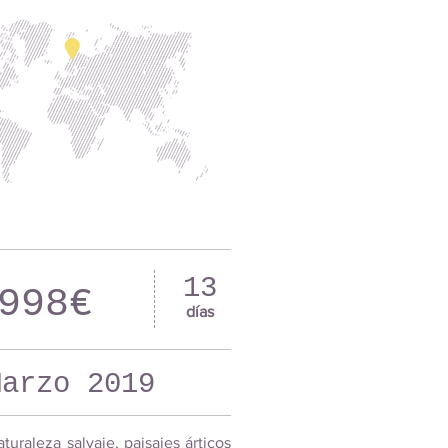
13
998€
días
Marzo 2019
turaleza salvaje, paisajes árticos