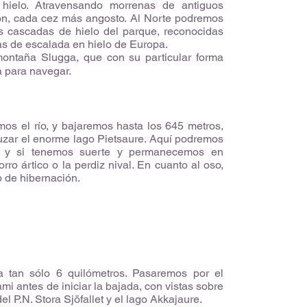
 hielo. Atravensando morrenas de antiguos
ón, cada cez más angosto. Al Norte podremos
s cascadas de hielo del parque, reconocidas
s de escalada en hielo de Europa.
ontaña Slugga, que con su particular forma
a para navegar.
os el río, y bajaremos hasta los 645 metros,
ar el enorme lago Pietsaure. Aquí podremos
po y si tenemos suerte y permanecemos en
rro ártico o la perdiz nival. En cuanto al oso,
 de hibernación.
 tan sólo 6 quilómetros. Pasaremos por el
 antes de iniciar la bajada, con vistas sobre
el P.N. Stora Sjöfallet y el lago Akkajaure.