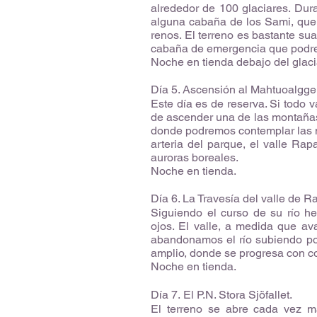
alrededor de 100 glaciares. Dur
alguna cabaña de los Sami, que 
renos. El terreno es bastante sua
cabaña de emergencia que podrem
Noche en tienda debajo del glac
Día 5. Ascensión al Mahtuoalgge
Este día es de reserva. Si todo v
de ascender una de las montañas
donde podremos contemplar las mag
arteria del parque, el valle Ra
auroras boreales.
Noche en tienda.
Día 6. La Travesía del valle de R
Siguiendo el curso de su río h
ojos. El valle, a medida que a
abandonamos el río subiendo po
amplio, donde se progresa con co
Noche en tienda.
Día 7. El P.N. Stora Sjöfallet.
El terreno se abre cada vez m