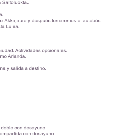
Saltoluokta..
a.
go Akkajaure y después tomaremos el autobús
sta Lulea.
 ciudad. Actividades opcionales.
lmo Arlanda.
na y salida a destino.
b. doble con desayuno
 compartida con desayuno