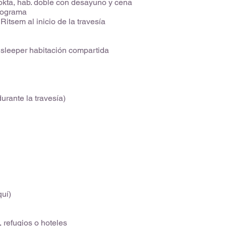
okta, hab. doble con desayuno y cena
rograma
itsem al inicio de la travesía
, sleeper habitación compartida
urante la travesía)
quí)
 refugios o hoteles