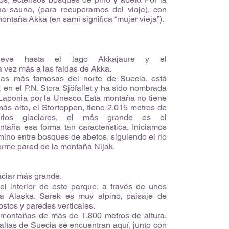
a sauna, (para recuperarnos del viaje), con
montaña Akka (en sami significa “mujer vieja”).
eve hasta el lago Akkajaure y el
 vez más a las faldas de Akka.
as más famosas del norte de Suecia. está
r, en el P.N. Stora Sjöfallet y ha sido nombrada
Laponia por la Unesco. Esta montaña no tiene
más alta, el Stortoppen, tiene 2.015 metros de
varios glaciares, el más grande es el
taña esa forma tan característica. Iniciamos
ino entre bosques de abetos, siguiendo el río
orme pared de la montaña Nijak.
laciar más grande.
el interior de este parque, a través de unos
a Alaska. Sarek es muy alpino, paisaje de
stos y paredes verticales.
montañas de más de 1.800 metros de altura.
altas de Suecia se encuentran aquí, junto con