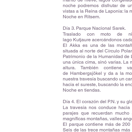
noche podremos disfrutar de un
vistas a la Reina de Laponia: la 
Noche en Ritsem.
Día 3. Parque Nacional Sarek.
Traslado con moto de ni
lago Kutjaure acercándonos cada
El Akka es una de las montañ
situada al norte del Círculo Pola
Patrimonio de la Humanidad de 
una única cima, sinó varias. La 
altura. También contiene 
de Hambergsjökel y da a la mon
nuestra travesía buscando un cam
hacia el sureste, buscando la en
Noche en tiendas.
Día 4. El corazón del P.N. y su g
La travesía nos conduce hacia 
parajes que recuerdan mucho 
magníficas montañas, valles ango
El parque contiene más de 200 
Seis de las trece montañas más 