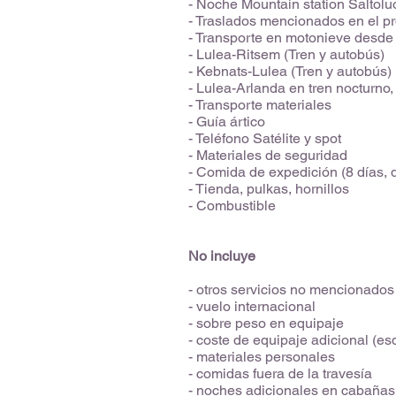
- Noche Mountain station Saltolu
- Traslados mencionados en el p
- Transporte en motonieve desde R
- Lulea-Ritsem (Tren y autobús)
- Kebnats-Lulea (Tren y autobús)
- Lulea-Arlanda en tren nocturno
- Transporte materiales
- Guía ártico
- Teléfono Satélite y spot
- Materiales de seguridad
- Comida de expedición (8 días, d
- Tienda, pulkas, hornillos
- Combustible
No incluye
- otros servicios no mencionados
- vuelo internacional
- sobre peso en equipaje
- coste de equipaje adicional (es
- materiales personales
- comidas fuera de la travesía
- noches adicionales en cabañas,