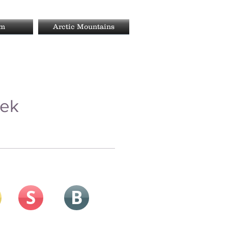
rm
Arctic Mountains
arek
S
B