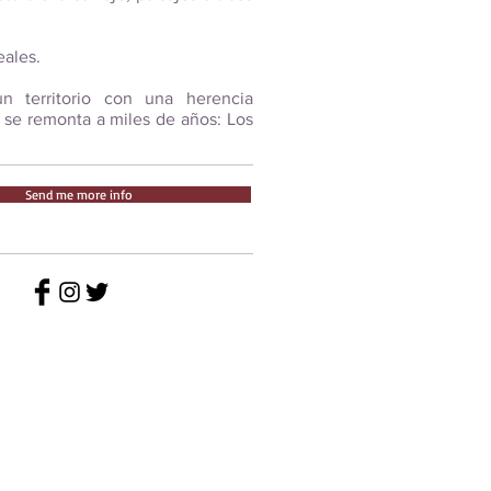
eales.
un territorio con una herencia
e se remonta a miles de años: Los
Send me more info