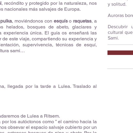
i
, recóndito y protegido por la naturaleza, nos
y solitud.
s nacionales más salvajes de Europa.
Auroras bor
a
pulka
, moviéndonos con
esquís
o
raquetas
, a
os helados, bosques de abeto, glaciares y
Descubrir 
cultural qu
na experiencia única. El guía os enseñará las
Sami.
r de este viaje, compartiendo su experiencia y
ientación, supervivencia, técnicas de esquí,
ultura sami…
a, llegada por la tarde a Lulea. Traslado al
adaremos de Lulea a Ritsem.
 por los autóctonos como ” el camino hacia la
mos obsevar el espacio salvaje cubierto por un
os, ectensos bosques de pino y abeto. Por la