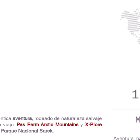
1
éntica
aventura
, rodeado de naturaleza salvaje
u viaje.
Pas Ferm Arctic Mountains
y
X-Plore
l
Parque Nacional Sarek
.
Aventura, na