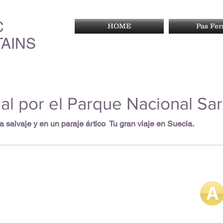
C
HOME
Pas Fe
AINS
nal por el Parque Nacional S
a salvaje y en un paraje ártico Tu gran viaje en Suecia.
A