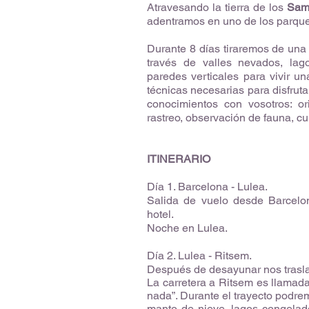
Atravesando la tierra de los
Sam
adentramos en uno de los parque
Durante 8 días tiraremos de un
través de valles nevados, lag
paredes verticales para vivir u
técnicas necesarias para disfruta
conocimientos con vosotros: or
rastreo, observación de fauna, c
ITINERARIO
Día 1. Barcelona - Lulea.
Salida de vuelo desde Barcelon
hotel.
Noche en Lulea.
Día 2. Lulea - Ritsem.
Después de desayunar nos trasl
La carretera a Ritsem es llamada
nada”. Durante el trayecto podre
manto de nieve, lagos congelad