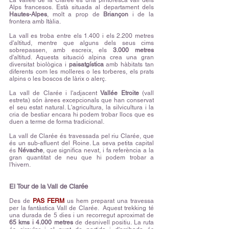
La Vallée de la Clarée és una pintoresca vall dels
Alps francesos. Està situada al departament dels
Hautes-Alpes
, molt a prop de
Briançon
i de la
frontera amb Itàlia.
La vall es troba entre els 1.400 i els 2.200 metres
d'altitud, mentre que alguns dels seus cims
sobrepassen, amb escreix, els
3.000 metres
d'altitud. Aquesta situació alpina crea una gran
diversitat biològica i
paisatgística
amb hàbitats tan
diferents com les molleres o les torberes, els prats
alpins o les boscos de làrix o alerç.
La vall de Clarée i l'adjacent
Vallée Etroite
(vall
estreta) són àrees excepcionals que han conservat
el seu estat natural. L'agricultura, la silvicultura i la
cria de bestiar encara hi podem trobar llocs que es
duen a terme de forma tradicional.
La vall de Clarée és travessada pel riu Clarée, que
és un sub-afluent del Roine. La seva petita capital
és
Névache
, que significa nevat, i fa referència a la
gran quantitat de neu que hi podem trobar a
l'hivern.
El Tour de la Vall de Clarée
Des de
PAS FERM
us hem preparat una travessa
per la fantàstica Vall de Clarée. Aquest trekking té
una durada de 5 dies i un recorregut aproximat de
65 kms i 4.000 metres
de desnivell positiu. La ruta