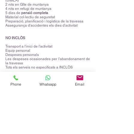
(UIMLA)
2 nits en Gîte de muntanya
4 nits en refugi de muntanya
5 dies de
pensió completa
Material col·lectiu de seguretat
Preparació, planificació i logística de la travessa
Assegurança d'accidentes els dies d'activitat
NO INCLÒS
Transport a l'inici de l'activitat
Equip personal
Despeses personals
Les despeses ocasionades per l'abandonament de
la travessa
Tots els serveis no especificats a INCLÒS
Dia 1
Phone
Whatsapp
Email
Névache
Trobada a l'hotel per la tarda
Presentació i xerrada informativa
Gîte a Névache / MP
Dia 2 / Etapa 1
Névache - Graners a la Vall Etroite
15km / 950mD+ / 800mD-
Refugi Terzo Alpini / PC
Dia 3 / Etapa 2