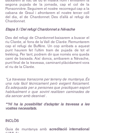
Baixarem al llac de du el mateix nom i enfilarem la
segona pujada de la jornada, cap el col de la
Ponsonnière. Seguirem el nostre recorregut cap a la
cabana de Graul i afrontarem el nostre tercer coll
del dia, el de Chardonnet. Des d'allà al refugi de
Chardonnet.
Etapa 5 / Del refugi Chardonnet a Névache
Des del refugi de Chardonnet baixarem a buscar el
riu Clarée, al fons de la Vall de Clarée. Remuntarem
cap el refugi de Buffère. Un cop arribats a aquest
punt haurem fet l'ultim tram de pujada de tot el
trekking, Per tant, podrem dir que només ens queda
camí de baixada. Així doncs, arribarem a Névache,
punt final de la travessa, caminant plàcidament vora
el riu de la Clarée.
*La travessa transcorre per terreny de muntanya. És
una ruta fàcil tècnicament però exigent físicament.
És adequada per a persones que practiquen esport
habitualment o que sovint realitzen caminades de
dia sencer amb desnivel .
**Hi ha la possibilitat d'adaptar la travessa a les
vostres necessitats.
INCLÒS
Guia de muntanya amb
acreditació international