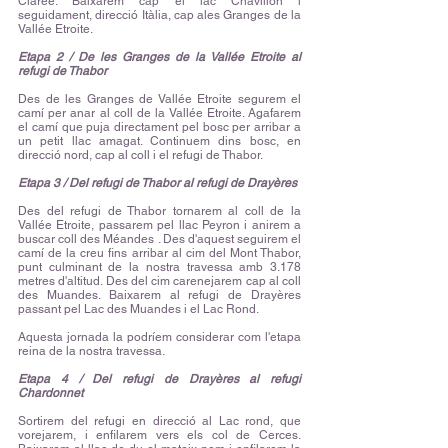
Clarée. Baixarem cap el lac Chavillon i
seguidament, direcció Itàlia, cap ales Granges de la
Vallée Etroite.
Etapa 2 / De les Granges de la Vallée Etroite al
refugi de Thabor
Des de les Granges de Vallée Etroite segurem el
camí per anar al coll de la Vallée Etroite. Agafarem
el camí que puja directament pel bosc per arribar a
un petit llac amagat. Continuem dins bosc, en
direcció nord, cap al coll i el refugi de Thabor.
Etapa 3 / Del refugi de Thabor al refugi de Drayères
Des del refugi de Thabor tornarem al coll de la
Vallée Etroite, passarem pel llac Peyron i anirem a
buscar coll des Méandes . Des d'aquest seguirem el
camí de la creu fins arribar al cim del Mont Thabor,
punt culminant de la nostra travessa amb 3.178
metres d'altitud. Des del cim carenejarem cap al coll
des Muandes. Baixarem al refugi de Drayères
passant pel Lac des Muandes i el Lac Rond.
Aquesta jornada la podríem considerar com l'etapa
reina de la nostra travessa.
Etapa 4 / Del refugi de Drayères al refugi
Chardonnet
Sortirem del refugi en direcció al Lac rond, que
vorejarem, i enfilarem vers els col de Cerces.