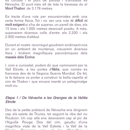
és circular i el punt de partida i d'arribada és
Névache. El punt més alt de tota la travessa és el
Mont Thabor
, de 3.178 metres.
Es tracta d'una ruta per excursionistes amb una
certa forma física. Tot i no ser una ruta
ni difícil ni
molt exigent
si s'ha de superar, un parell de dies, els
15 kms i els 1.000 metres desnivell positiu. A més,
superarem diversos colls d'entre els 2.200 i els
2.900 metres d'altitud.
Durant el nostre recorregut gaudirem endinsant-nos
en un ambient de muntanya, creuarem diversos
llacs i tindrem magnífiques panoràmiques dels
massís dels Ecrins
.
I, com a curiositat, podem dir que caminarem per la
Vall Etroite, a les portes d'
Itàlia
, que només és
francesa des de la Segona Guerra Mundial. De fet,
la fe italiana va portar a construir la bella capella al
cim de Thabor i que encara manté un pelegrinatge
molt viu.
Etapa 1 / De Névache a les Granges de la Vallée
Etroite
Des de la petita població de Névache ens dirigirem
cap els xalets de Thures, tot seguint la riba del riu
Roubion. Un cop allà ens desviarem cap al pic de
l'Aiguille Rouge. Des del cim, gaudiu d'una
magnífica vista de la Vall Estreta i la Vall de la