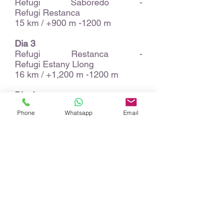
Refugi Saboredo -
Refugi Restanca
15 km / +900 m -1200 m
Dia 3
Refugi Restanca -
Refugi Estany Llong
16 km / +1,200 m -1200 m
Dia 4
Refugi Estany Llong - Refugio
Phone
Whatsapp
Email
Josep Ma. Blanc
20 km / + 1150 m -800 m
Dia 5
Refugi Josep Ma. Blanc - Sant
Maurici
11 km / +450 m -800 m
INCLÒS