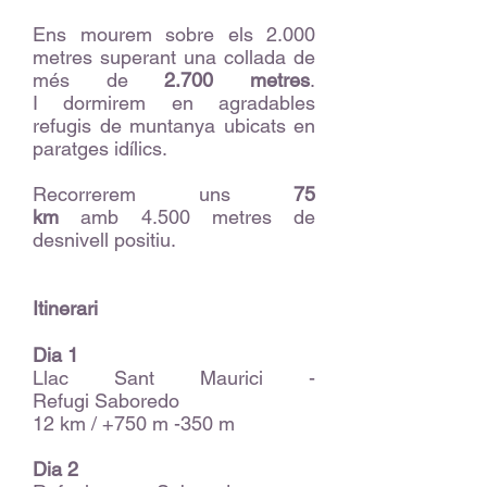
Ens mourem sobre els 2.000
metres superant una collada de
més de
2.700 metres
.
I dormirem en agradables
refugis de muntanya ubicats en
paratges idílics.
Recorrerem uns
75
km
amb 4.500 metres de
desnivell positiu.
Itinerari
Dia 1
Llac Sant Maurici -
Refugi Saboredo
12 km / +750 m -350 m
Dia 2