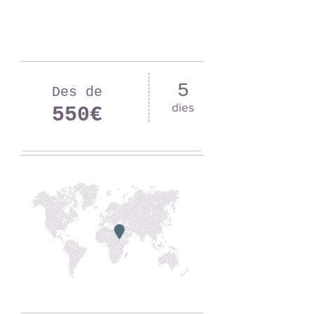
5
Des de
dies
550€