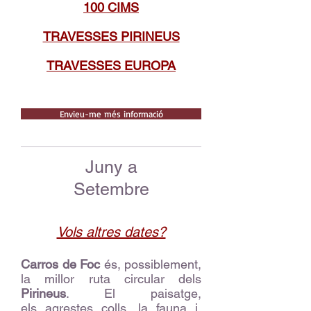
100 CIMS
TRAVESSES PIRINEUS
TRAVESSES EUROPA
Envieu-me més informació
Juny a
Setembre
Vols altres dates?
Carros de Foc
és, possiblement,
la millor ruta circular dels
Pirineus
. El paisatge,
els agrestes colls, la fauna i,