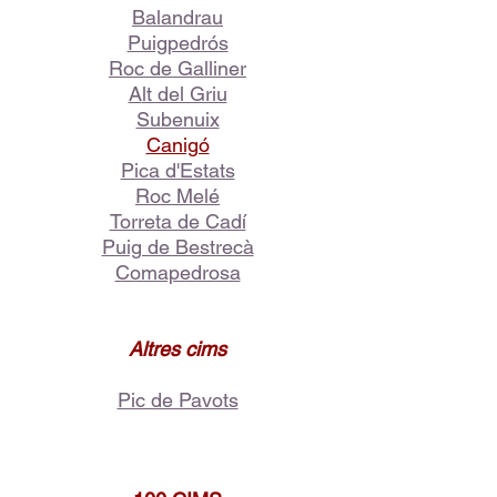
Balandrau
Puigpedrós
Roc de Galliner
A
lt del Griu
Subenuix
Canigó
Pica d'Estats
Roc Melé
Torreta de Cadí
Puig de Bestrecà
Comapedrosa
Altres cims
Pic de Pavots