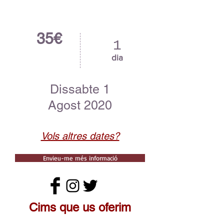
35€
1
dia
Dissabte 1
Agost 2020
Vols altres dates?
Envieu-me més informació
Cims que us oferim