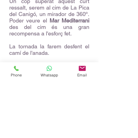
Un cop superat aquest curt
ressalt, serem al cim de La Pica
del Canigó, un mirador de 360º.
Poder veure el
Mar Mediterrani
des del cim és una gran
recompensa a l'esforç fet.
La tornada la farem desfent el
camí de l'anada.
Fitxa tècnica
Phone
Whatsapp
Email
Distància: 18 quilòmetres
Desnivell positiu: 1.150 metres
Durada: 8/9 hores
Dificultat: alta
Tipus ruta: lineal
Sortida: refugi de Merialles /
08:00
Arribada: refugi de Merialles /
16:00