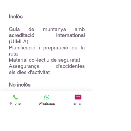
Inclòs
Guia de muntanya amb
acreditació international
(UIMLA)
Planificació i preparació de la
ruta
Material col·lectiu de seguretat
Assegurança d'accidentes
els dies d'activitat
No inclòs
Transport l'inici de l'activitat
Equip personal
Phone
Whatsapp
Email
Despeses personales
Tots els serveis no especificats
a INCLÒS