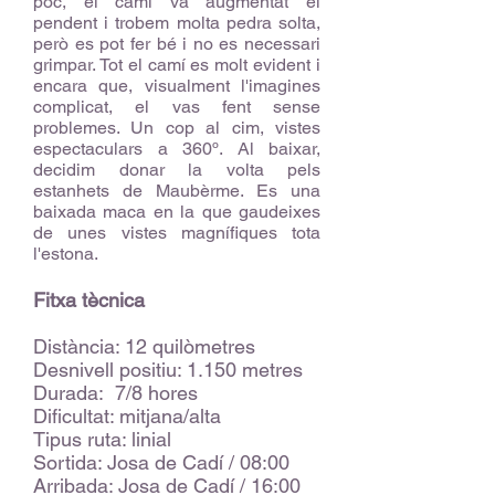
poc, el camí va augmentat el
pendent i trobem molta pedra solta,
però es pot fer bé i no es necessari
grimpar. Tot el camí es molt evident i
encara que, visualment l'imagines
complicat, el vas fent sense
problemes. Un cop al cim, vistes
espectaculars a 360º. Al baixar,
decidim donar la volta pels
estanhets de Maubèrme. Es una
baixada maca en la que gaudeixes
de unes vistes magnífiques tota
l'estona.
Fitxa tècnica
Distància: 12 quilòmetres
Desnivell positiu: 1.150 metres
Durada: 7/8 hores
Dificultat: mitjana/alta
Tipus ruta: linial
Sortida: Josa de Cadí / 08:00
Arribada: Josa de Cadí / 16:00