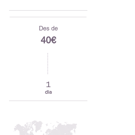
Des de
40€
1
dia