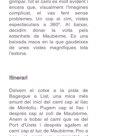
grimpar. Tot el camí es molt evident i
encara que, visualment l'imagines
complicat, el vas fent sense
problemes. Un cop al cim, vistes
espectaculars a 360º. Al baixar,
decidim donar la volta pels
estanhets de Maubèrme. Es una
baixada maca en la que gaudeixes
de unes vistes magnífiques tota
l'estona.
Itinerari
Deixem el cotxe a la pista de
Bagergue a Liat, una mica més
amunt del inici del camí cap al llac
de Montoliu. Pugem cap al llac i
després cap al coll de Maubèrme.
Anem a trobar el camí que ve del
Port d'Urets i després agafem el
camí cap al tuc de Maubèrme. Poc a