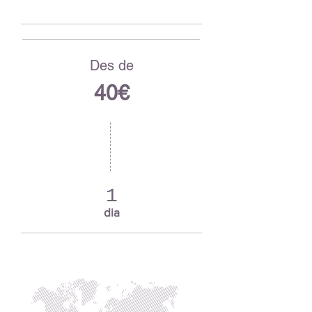
Des de
40€
1
dia