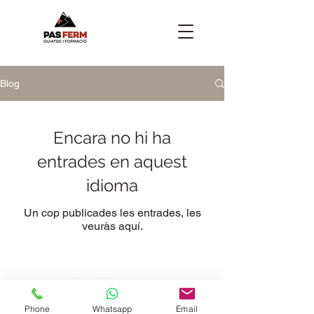
Blog
Encara no hi ha
entrades en aquest
idioma
Un cop publicades les entrades, les
veuràs aquí.
Manresa - Barcelona
Phone
Whatsapp
Email
pasferm@pasferm.cat