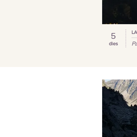
LA
5
Pa
dies
trekking
artico
laponia
senderismo
travesia