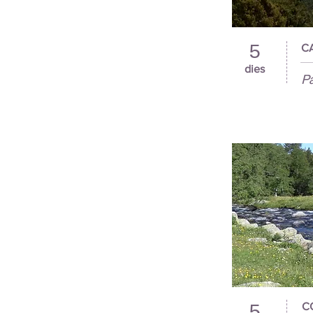
5
C
dies
Pa
C
5