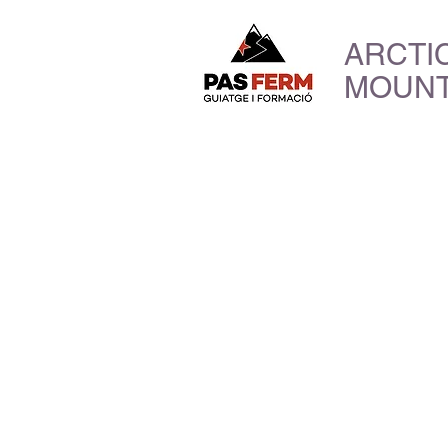
ARCTI
MOUNT
Tu pots
tot pos