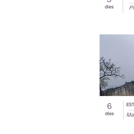
dies
Pi
6
EST
dies
Mas