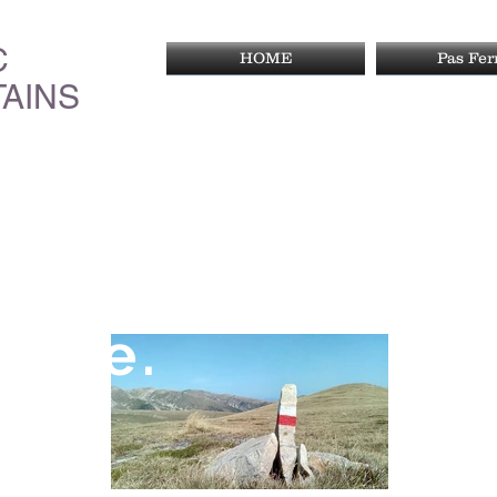
C
HOME
Pas Fe
AINS
 fer-ho
sible.