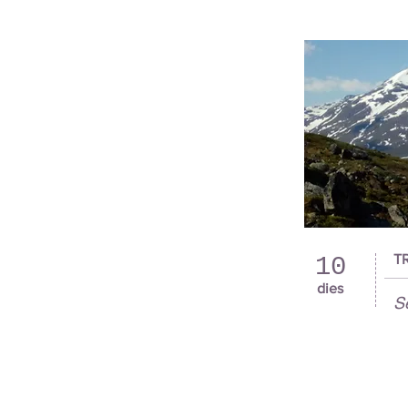
T
10
dies
S