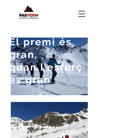
El premi és
gran,
quan l'esforç
és gran