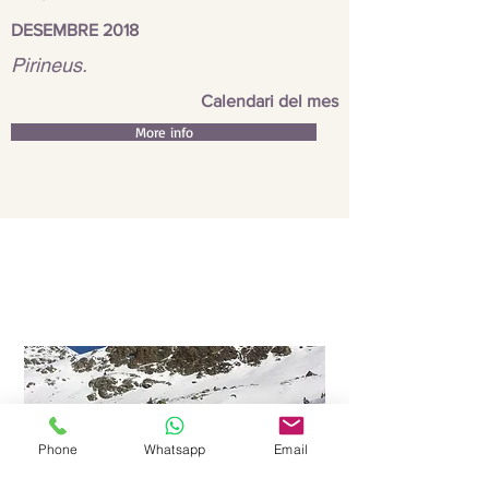
DESEMBRE 2018
Pirineus.
Calendari del mes
More info
trekking
artico
laponia
senderismo
travesia
Phone
Whatsapp
Email
GENER 2019
1